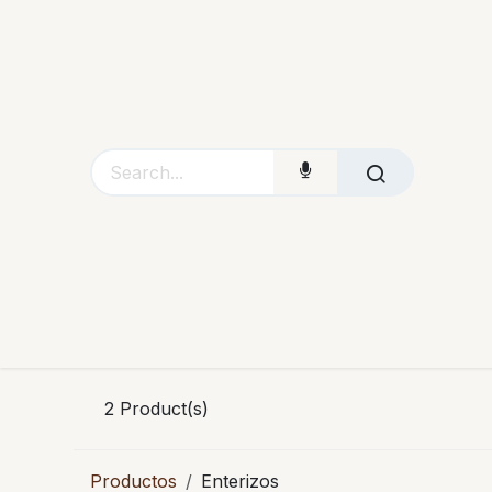
Ir al contenido
Inicio
Tienda
Contáctanos
2
Product(s)
Productos
Enterizos