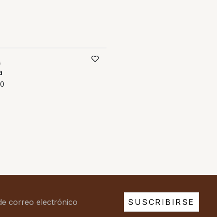
Compare
s
a
00
SUSCRIBIRSE